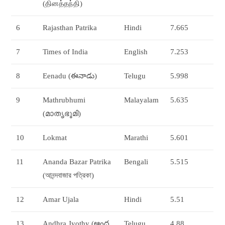
(தினத்தந்தி)
6
Rajasthan Patrika
Hindi
7.665
7
Times of India
English
7.253
8
Eenadu (ఈనాడు)
Telugu
5.998
9
Mathrubhumi
Malayalam
5.635
(മാതൃഭൂമി)
10
Lokmat
Marathi
5.601
11
Ananda Bazar Patrika
Bengali
5.515
(আনন্দবাজার পত্রিকা)
12
Amar Ujala
Hindi
5.51
13
Andhra Jyothy (ఆంధ్ర
Telugu
4.88