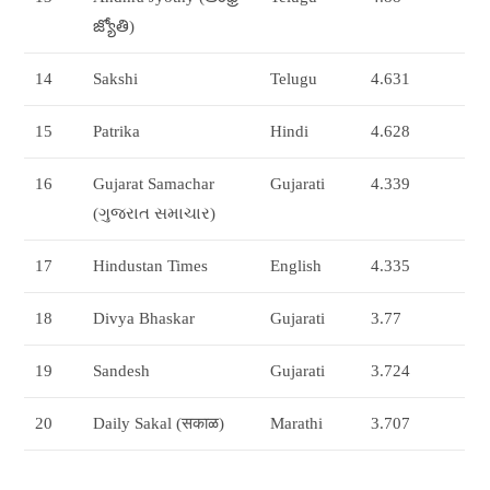
జ్యోతి)
14
Sakshi
Telugu
4.631
15
Patrika
Hindi
4.628
16
Gujarat Samachar
Gujarati
4.339
(ગુજરાત સમાચાર)
17
Hindustan Times
English
4.335
18
Divya Bhaskar
Gujarati
3.77
19
Sandesh
Gujarati
3.724
20
Daily Sakal (सकाळ)
Marathi
3.707