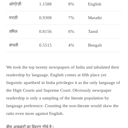
आंग्रेज़ी
1.1588
8%
English
मराठी
0.9308
7%
Marathi
तमिल
0.8156
6%
Tamil
बंगाली
0.5515
4%
Bengali
We took the top twenty newspapers of India and tabulated their
readership by language. English comes at fifth place yet
linguistic apartheid in India privileges it as the only language of
the High Courts and Supreme Court. Obviously newspaper
readership is only a sampling of the literate population by
language preference. Counting the non-literate would skew the
ratio even more against English.
बीस अख़बारों का विवरण नीचे है।