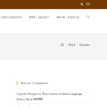
 | DOCUMENTS
संदर्भ | ABOUT
साथ दो | JOIN US
TOGGLE
WEBSITE
>
2014
>
October
SEARCH
Recent Comments
Gopesh Mangal
on
Text version of India Language
Policy Deck भाषानीति