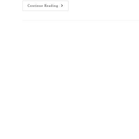
पुस्तक
Continue Reading
–
“इंद्लिश
मीडियम
सिस्टम
दैट
इज़
अंग्रेज़ी
राज”,
लेखक
–
अश्विनी
कुमार