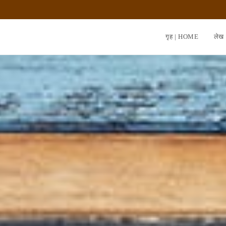
गृह | HOME
लेख