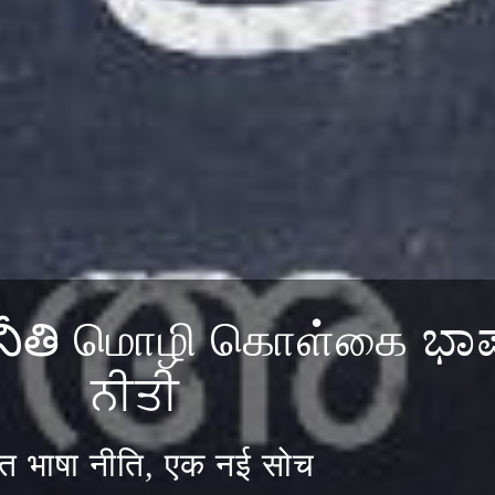
ాషా నీతి மொழி கொள்கை ಭಾಷ
ਨੀਤੀ
त भाषा नीति, एक नई सोच