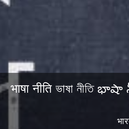
भाषा नीति ভাষা নীতি భ
भार